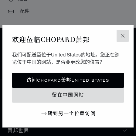
配件
欢迎莅临CHOPARD萧邦
关闭
主页
查找精品店
所有店铺
中东和非洲
RIYADH
ALFARDAN JEWELLERY
沙特阿拉伯
我们可配送至位于United States的地址。您正在浏
览位于中国的网站，是否要更改您的位置？
中国
本地化（更改国家/地区）
更改国家/地区
访问CHOPARD萧邦UNITED STATES
留在中国网站
联系我们
转到另一个位置访问
I企业信息
萧邦世界