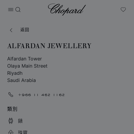
Chopard
打开菜单
搜索
My W
返回
ALFARDAN JEWELLERY
Alfardan Tower
Olaya Main Street
Riyadh
Saudi Arabia
+966 11 462 1162
類別
錶
珠寶