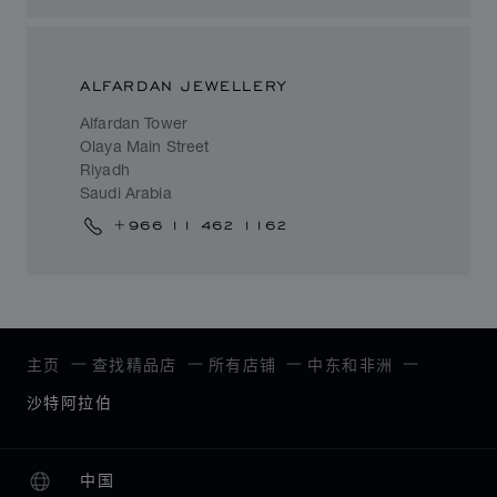
ALFARDAN JEWELLERY
Alfardan Tower
Olaya Main Street
Riyadh
Saudi Arabia
+966 11 462 1162
主页
查找精品店
所有店铺
中东和非洲
沙特阿拉伯
中国
本地化（更改国家/地区）
更改国家/地区