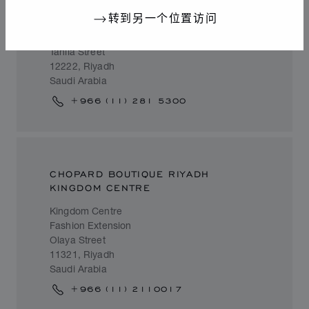
CHOPARD BOUTIQUE RIYADH
PANORAMA MALL
转到另一个位置访问
LG#04, Panorama Mall
Tahlia Street
12222, Riyadh
Saudi Arabia
+966 (11) 281 5300
CHOPARD BOUTIQUE RIYADH
KINGDOM CENTRE
Kingdom Centre
Fashion Extension
Olaya Street
11321, Riyadh
Saudi Arabia
+966 (11) 2110017