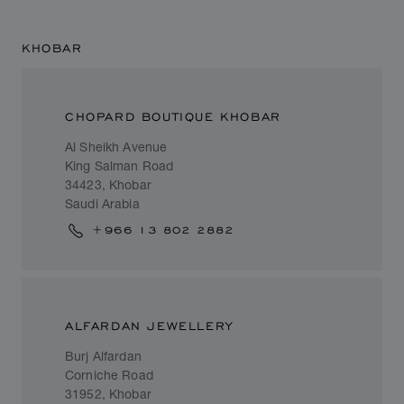
KHOBAR
CHOPARD BOUTIQUE KHOBAR
Al Sheikh Avenue
King Salman Road
34423, Khobar
Saudi Arabia
+966 13 802 2882
ALFARDAN JEWELLERY
Burj Alfardan
Corniche Road
31952, Khobar