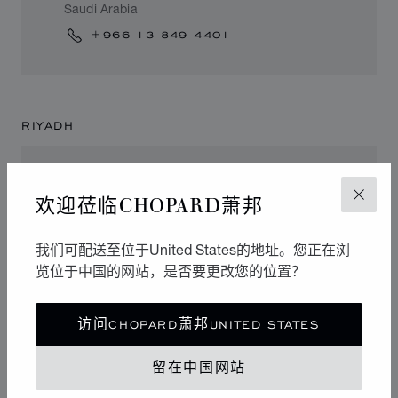
Saudi Arabia
+966 13 849 4401
RIYADH
CHOPARD BOUTIQUE RIYADH
欢迎莅临CHOPARD萧邦
关闭
SOLITAIRE
King Abdul Aziz Branch Rd As Sahafah 4468
我们可配送至位于United States的地址。您正在浏
13321, Riyadh
览位于中国的网站，是否要更改您的位置？
Saudi Arabia
+966 (11) 5127299
访问CHOPARD萧邦UNITED STATES
留在中国网站