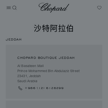
Chopard
打开菜单
搜索
My W
沙特阿拉伯
JEDDAH
CHOPARD BOUTIQUE JEDDAH
Al Basateen Mall
Prince Mohammed Bin Abdulaziz Street
23431, Jeddah
Saudi Arabia
+966 (12) 6126299