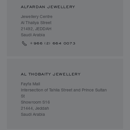
ALFARDAN JEWELLERY
Jewellery Centre
Al Thaliya Street
21492, JEDDAH
Saudi Arabia
+966 (2) 664 0073
AL THOBAITY JEWELLERY
Fayfa Mall
Intersection of Tahlia Street and Prince Sultan
St
Showroom S16
21444, Jeddah
Saudi Arabia