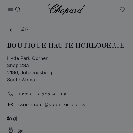
Chopard
打开菜单
搜索
My W
返回
BOUTIQUE HAUTE HORLOGERIE
Hyde Park Corner
Shop 28A
2196, Johannesburg
South Africa
+27 (11) 325 41 19
LABOUTIQUE@ARCHTIME.CO.ZA
類別
錶