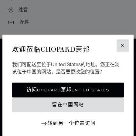
珠寶
配件
欢迎莅临CHOPARD萧邦
关闭
主页
查找精品店
所有店铺
中东和非洲
JOHANNESBURG
南非
我们可配送至位于United States的地址。您正在浏
BOUTIQUE HAUTE HORLOGERIE
览位于中国的网站，是否要更改您的位置？
访问CHOPARD萧邦UNITED STATES
中国
本地化（更改国家/地区）
更改国家/地区
留在中国网站
联系我们
转到另一个位置访问
I企业信息