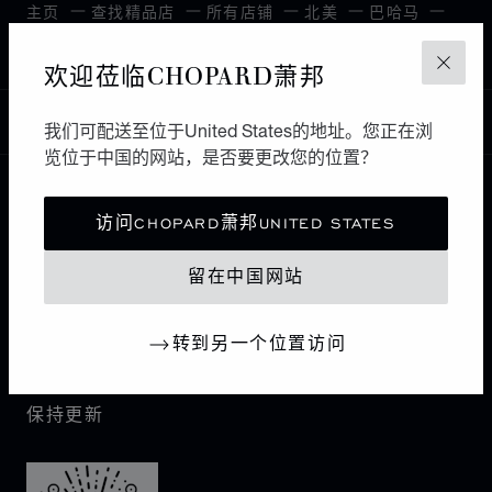
主页
查找精品店
所有店铺
北美
巴哈马
NASSAU
欢迎莅临CHOPARD萧邦
关闭
中国
我们可配送至位于United States的地址。您正在浏
本地化（更改国家/地区）
更改国家/地区
览位于中国的网站，是否要更改您的位置？
联系我们
访问CHOPARD萧邦UNITED STATES
留在中国网站
I企业信息
萧邦世界
转到另一个位置访问
保持更新