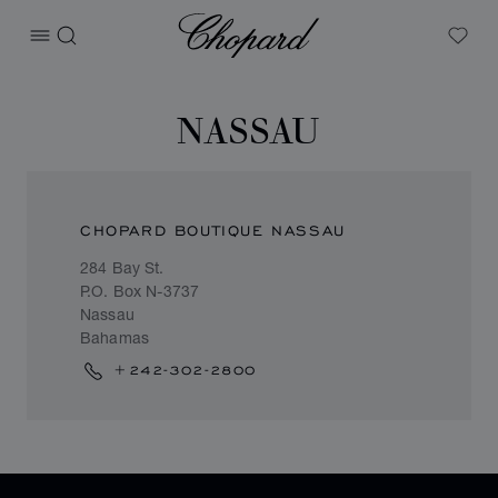
Chopard
打开菜单
搜索
My W
NASSAU
CHOPARD BOUTIQUE NASSAU
284 Bay St.
P.O. Box N-3737
Nassau
Bahamas
+242-302-2800