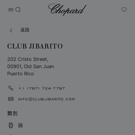
Chopard
打开菜单
搜索
My W
返回
CLUB JIBARITO
202 Cristo Street,
00901, Old San Juan
Puerto Rico
+1 (787) 724-7797
INFO@CLUBJIBARITO.COM
類別
錶