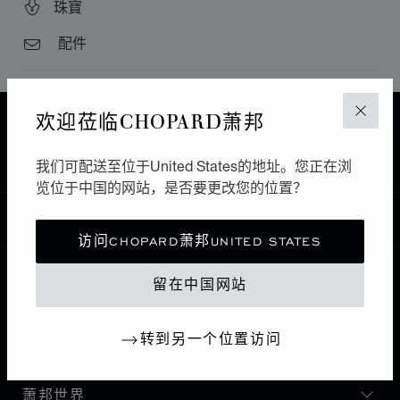
珠寶
配件
欢迎莅临CHOPARD萧邦
关闭
主页
查找精品店
所有店铺
北美
OLD SAN JUAN
CLUB JIBARITO
波多黎各
我们可配送至位于United States的地址。您正在浏
览位于中国的网站，是否要更改您的位置？
中国
本地化（更改国家/地区）
更改国家/地区
访问CHOPARD萧邦UNITED STATES
留在中国网站
联系我们
转到另一个位置访问
I企业信息
萧邦世界