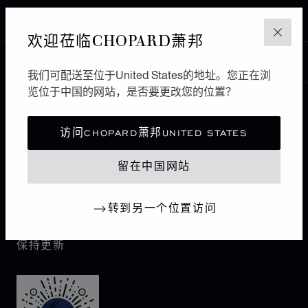
ATLANTA
欢迎莅临CHOPARD萧邦
关闭
中国
本地化（更改国家/地区）
更改国家/地区
我们可配送至位于United States的地址。您正在浏
览位于中国的网站，是否要更改您的位置？
联系我们
访问CHOPARD萧邦UNITED STATES
I企业信息
留在中国网站
萧邦世界
转到另一个位置访问
保持更新