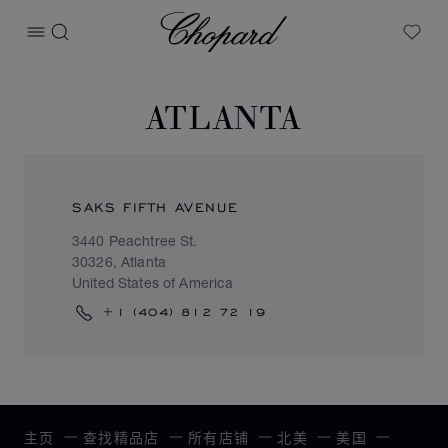
Chopard
打开菜单
搜索
My W
ATLANTA
SAKS FIFTH AVENUE
3440 Peachtree St.
30326, Atlanta
United States of America
+1 (404) 812 72 19
主页
查找精品店
所有店铺
北美
美国