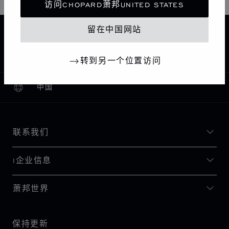
访问CHOPARD萧邦UNITED STATES
留在中国网站
主页
查找精品店
所有店铺
北美
美国
BAL HARBOUR
CHOPARD BOUTIQUE BAL HARBOUR
转到另一个位置访问
中国
本地化（更改国家/地区）
更改国家/地区
联系我们
I企业信息
萧邦世界
保持更新