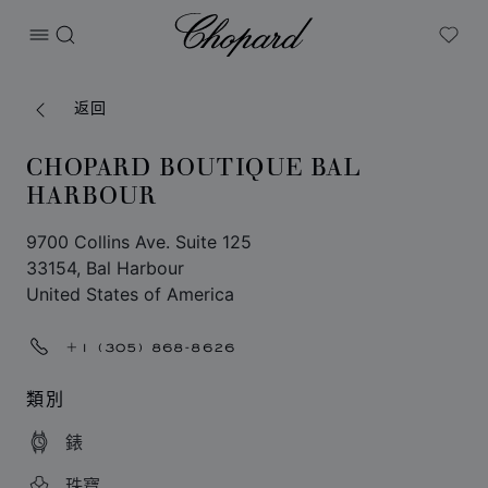
Chopard
打开菜单
搜索
My W
返回
CHOPARD BOUTIQUE BAL
HARBOUR
9700 Collins Ave. Suite 125
33154, Bal Harbour
United States of America
+1 (305) 868-8626
類別
錶
珠寶