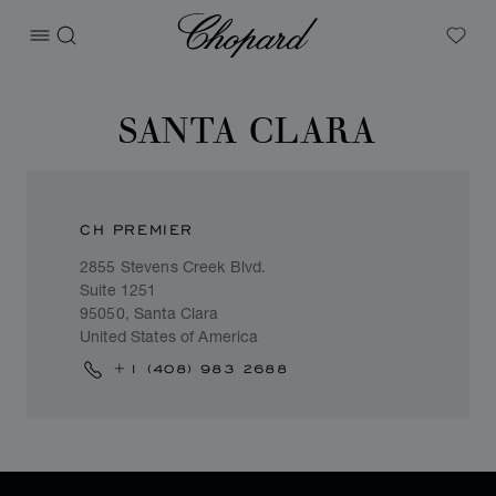
Chopard
打开菜单
搜索
My W
SANTA CLARA
CH PREMIER
2855 Stevens Creek Blvd.
Suite 1251
95050, Santa Clara
United States of America
+1 (408) 983 2688