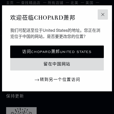
主页
查找精品店
所有店铺
北美
美国
SANTA CLARA
欢迎莅临CHOPARD萧邦
关闭
中国
我们可配送至位于United States的地址。您正在浏
本地化（更改国家/地区）
更改国家/地区
览位于中国的网站，是否要更改您的位置？
联系我们
访问CHOPARD萧邦UNITED STATES
留在中国网站
I企业信息
萧邦世界
转到另一个位置访问
保持更新