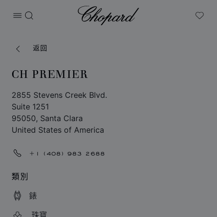
Chopard
打开菜单
搜索
My W
返回
CH PREMIER
2855 Stevens Creek Blvd.
Suite 1251
95050, Santa Clara
United States of America
+1 (408) 983 2688
類別
錶
珠寶