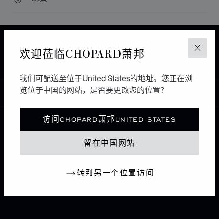
主页
查找精品店
所有店铺
北美
美国
欢迎莅临CHOPARD萧邦
关闭
SANTA CLARA
CH PREMIER
我们可配送至位于United States的地址。您正在浏
览位于中国的网站，是否要更改您的位置？
中国
本地化（更改国家/地区）
更改国家/地区
访问CHOPARD萧邦UNITED STATES
联系我们
留在中国网站
I企业信息
转到另一个位置访问
萧邦世界