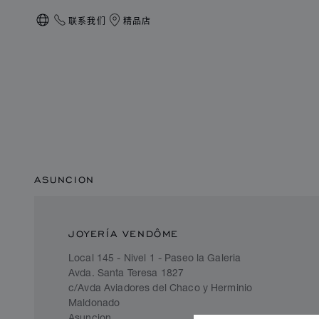
联系我们
精品店
本地化（更改国家/地区）
ASUNCION
JOYERÍA VENDÔME
Local 145 - Nivel 1 - Paseo la Galeria
Avda. Santa Teresa 1827
c/Avda Aviadores del Chaco y Herminio
Maldonado
Asuncion