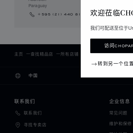
Paraguay
欢迎莅临CH
+595 (21) 440 811
我们可配送至位于Un
访问CHOPAR
主页
查找精品店
所有店铺
南美洲和加勒比海
转到另一个位
中国
本地化（更改国家/地区）
更改国家/地区
联系我们
企业信息
常见问题
联系我们
维护和保修
寻找专卖店