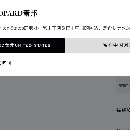
L.
OPARD萧邦
SCHG
ited States的地址。您正在浏览位于中国的网站，是否要更改
联
D萧邦UNITED STATES
留在中国网
精品
置访问
还提
描述