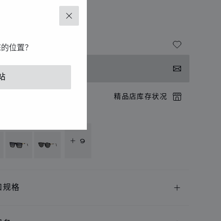
U.C
关闭
3655579P
您的位置？
系我们
站
店预约
精品店库存状况
供以下语言版本
+ 9
和规格