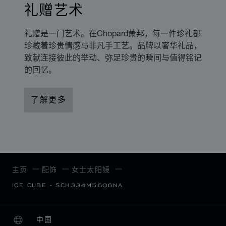
礼赠艺术
礼赠是一门艺术。在Chopard萧邦，每一件珍礼都
珍藏着珍贵情感与非凡手工艺。品牌以奢华礼品，
致献连接彼此的举动、弥足珍贵的瞬间与值得铭记
的回忆。
了解更多
主页
配饰
女士太阳镜
ICE CUBE - SCH334M5606NA
中国
本地化（更改国家/地区）
更改国家/地区