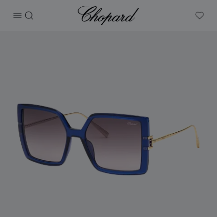
Chopard
打开菜单
搜索
My W
产品 Ice Cube 的图片（启用按钮以打开图库）