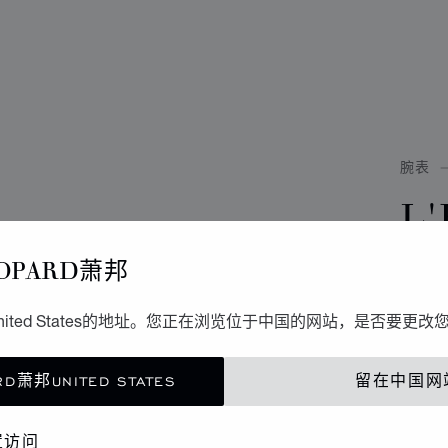
腕表
L
D
OPARD萧邦
30毫
ited States的地址。您正在浏览位于中国的网站，是否要更改
D萧邦UNITED STATES
留在中国网
联
置访问
精品