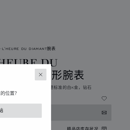
L'HEURE DU DIAMANT腕表
'HEURE DU
IAMANT圆形腕表
关闭
米，手动上链，符合伦理道德标准的白K金，钻石
您的位置？
站
系我们
店预约
精品店库存状况