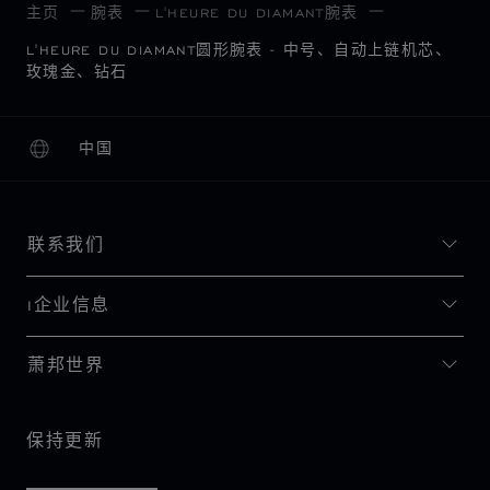
主页
腕表
L'HEURE DU DIAMANT腕表
L'HEURE DU DIAMANT圆形腕表 - 中号、自动上链机芯、
玫瑰金、钻石
中国
本地化（更改国家/地区）
更改国家/地区
联系我们
I企业信息
萧邦世界
保持更新