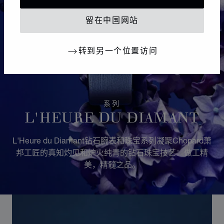
留在中国网站
转到另一个位置访问
系列
L'HEURE DU DIAMANT
L'Heure du Diamant钻石腕表和珠宝系列凝聚Chopard萧
邦工匠的真知灼见和炉火纯青的钻石珠宝技艺：做工精
美，精髓之品。