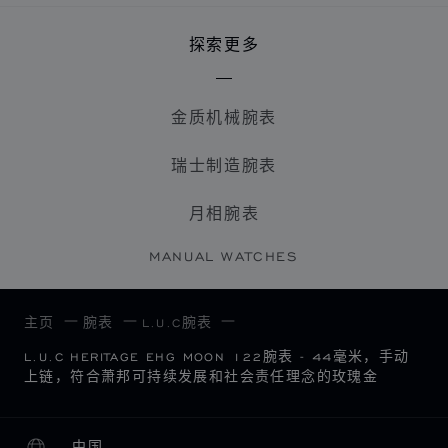
探索更多
金质机械腕表
瑞士制造腕表
月相腕表
MANUAL WATCHES
主页
腕表
L.U.C腕表
L.U.C HERITAGE EHG MOON 122腕表 - 44毫米，手动
上链，符合萧邦可持续发展和社会责任理念的玫瑰金
中国