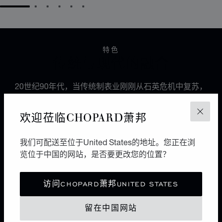
GO TO SLIDE 1
GO TO SLIDE 2
GO TO SLIDE 3
GO TO SLIDE 4
GO TO SLIDE 5
GO TO SLIDE 6
特色
传统与现代的融合
20世纪90年代，当传统制表业刚刚从石英危机中复苏，
Chopard萧邦联合总裁卡尔-弗雷德里克·舍费尔（Karl-
Friedrich Scheufele）创建了一家制表工坊，旨在开发出
欢迎莅临CHOPARD萧邦
关闭
品牌首枚机芯，以致敬1860年创立Chopard萧邦品牌的
路易-于利斯·萧邦（Louis-Ulysse Chopard）的传承精
我们可配送至位于United States的地址。您正在浏
髓。这枚名为L.U.C 96.01-L的微型摆陀自动机芯具备多
览位于中国的网站，是否要更改您的位置？
种性能，在当时独树一帜，标志着Chopard萧邦制表工坊
和L.U.C.奢华腕表系列的诞生。
访问CHOPARD萧邦UNITED STATES
留在中国网站