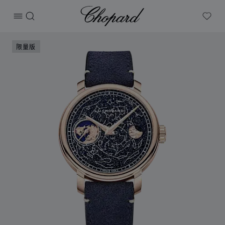
Chopard
打开菜单
搜索
My W
产品 L.U.C Heritage Ehg Moon 122腕表 的图片（启用按
限量版