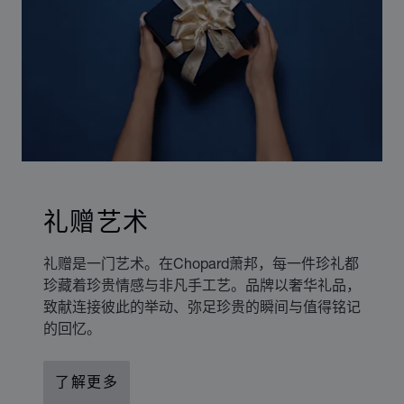
礼赠艺术
礼赠是一门艺术。在Chopard萧邦，每一件珍礼都
珍藏着珍贵情感与非凡手工艺。品牌以奢华礼品，
致献连接彼此的举动、弥足珍贵的瞬间与值得铭记
的回忆。
了解更多