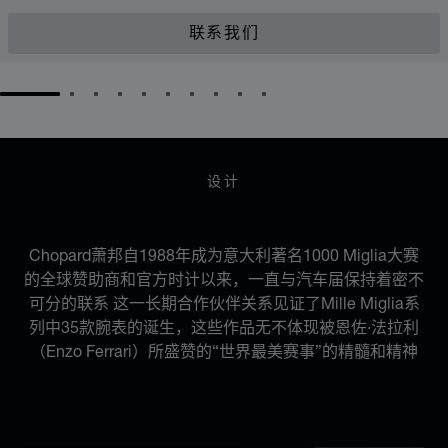
联系我们
GO TO SLIDE 1
GO TO SLIDE 2
GO TO SLIDE 3
GO TO SLIDE 4
GO TO SLIDE 5
GO TO SLIDE 6
GO TO SLIDE 7
GO TO SLIDE 8
GO TO SLIDE 9
GO TO SLIDE 10
设计
灵感来自汽车届
Chopard萧邦自1988年成为意大利著名1000 Miglia大赛
的全球赞助商和官方时计以来，一直与汽车届保持着密不
可分的联系 这一长期合作伙伴关系见证了Mille Miglia系
列中35款腕表的诞生，这些作品无不体现被恩佐·法拉利
（Enzo Ferrari）所盛赞的“世界最美赛事”的精髓和精神