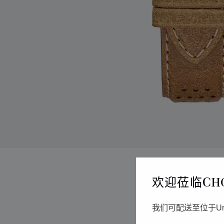
欢迎莅临CH
我们可配送至位于Un