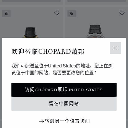
新
新
欢迎莅临CHOPARD萧邦
关闭
我们可配送至位于United States的地址。您正在浏
览位于中国的网站，是否要更改您的位置？
转到幻灯片 1
转到幻灯片 
转到幻灯
L.U.C STRIKE ONE 钛金
HAPPY DIAMONDS典藏
访问CHOPARD萧邦UNITED STATES
属腕表
34毫米，手动上链，符合
CHOPARD萧邦可持续发展和社会责
40毫米，自动上链，钛金属
留在中国网站
任理念的黄金，钻石
联系我们
联系我们
转到另一个位置访问