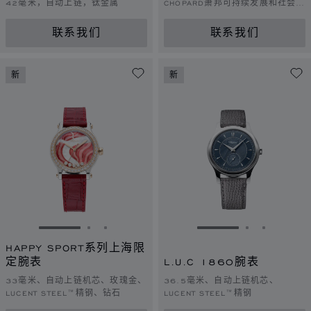
42毫米，自动上链，钛金属
CHOPARD萧邦可持续发展和社会责
任理念的黄金，钻石
联系我们
联系我们
新
新
转到幻灯片 1
转到幻灯片 2
转到幻灯片 3
转到幻灯片 1
转到幻灯片 
转到幻灯
HAPPY SPORT系列上海限
定腕表
L.U.C 1860腕表
33毫米、自动上链机芯、玫瑰金、
36.5毫米、自动上链机芯、
LUCENT STEEL™精钢、钻石
LUCENT STEEL™精钢