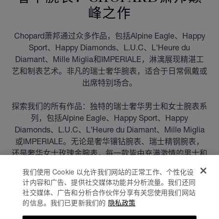
峰之作
Chopard萧邦通过众多作品，包括Alpine Eagle、Happy
Sport、Happy Diamonds、L.U.C、L'Heure du
Diamant、Mille Miglia和IMPERIALE，淋漓展现精湛工
艺和制表艺术。非凡的瑞士奢华腕表，适合于日常佩戴或
出席特别场合。
探索我们的所有作品：独特的瑞士奢华男士和女士腕表系
列，包括Alpine Eagle、Happy Sport、Happy
Diamonds、L.U.C、L'Heure du Diamant、Mille Miglia
或IMPERIALE。无论是奢华镶钻腕表、瑞士精钢腕表，
还是奢华女士玫瑰金腕表，每一款皆由充满激情的男士和
女士精心设计而成。他们关注每一个细节：从组装零件到
我们使用 Cookie 以允许我们网站的正常工作、个性化设
保养钻石，再到装饰机芯，我们的工匠大师精通制表的每
计内容和广告、提供社交媒体功能并分析流量。我们还同
一道工序。我们的奢华瑞士腕表做工精细，是集工艺与美
社交媒体、广告和分析合作伙伴分享有关您使用我们网站
学于一体的华美杰作。采用优雅的机芯和纯正的设计，我
的信息。我们已更新我们的
隐私政策
们的奢华男士和女士腕表令佩戴者和观赏者着迷值得凝视