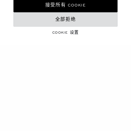
数个小时……
接受所有 COOKIE
大自然既美丽又珍罕，是我们的主要灵感来源之一。为了
全部拒绝
保护它，我们尽一切可能限制排放，并监测原材料的来
源。这一承诺体现在我们的配送政策和员工管理方式中。
COOKIE 设置
得益于这种关怀和支持的态度，Chopard萧邦将自己打造
成一个负责任、有担当的品牌。
探索更多
男士铂金腕表
镂空腕表
女士机械腕表
女士金质腕表