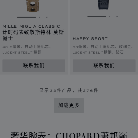
转到幻灯片 1
转到幻灯片 
转到幻灯
转到幻灯片 1
转到幻灯片 2
转到幻灯片 3
MILLE MIGLIA CLASSIC
计时码表致敬斯特林·莫斯
爵士
HAPPY SPORT
40.5毫米、自动上链机芯、
33毫米、自动上链机芯、玫瑰金、
LUCENT STEEL™精钢
LUCENT STEEL™精钢、钻石
联系我们
联系我们
显示
32
件产品，共276件
加载更多
奢华腕表：CHOPARD萧邦巅