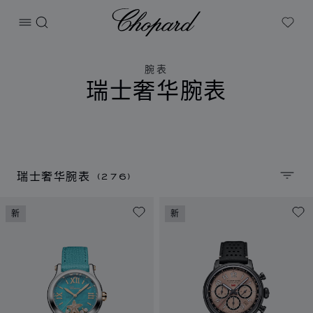
Chopard
打开菜单
搜索
My W
腕表
瑞士奢华腕表
(276)
瑞士奢华腕表
排序
新
新