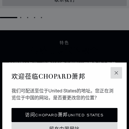
联系我们
GO TO SLIDE 1
GO TO SLIDE 2
GO TO SLIDE 3
GO TO SLIDE 4
GO TO SLIDE 5
特色
传统与现代的融合
20世纪90年代，当传统制表业刚刚从石英危机中复苏，
Chopard萧邦联合总裁卡尔-弗雷德里克·舍费尔（Karl-
欢迎莅临CHOPARD萧邦
关闭
Friedrich Scheufele）创建了一家制表工坊，旨在开发出
品牌首枚机芯，以致敬1860年创立Chopard萧邦品牌的
我们可配送至位于United States的地址。您正在浏
路易-于利斯·萧邦（Louis-Ulysse Chopard）的传承精
览位于中国的网站，是否要更改您的位置？
髓。这枚名为L.U.C 96.01-L的微型摆陀自动机芯具备多
种性能，在当时独树一帜，标志着Chopard萧邦制表工坊
和L.U.C.奢华腕表系列的诞生。
访问CHOPARD萧邦UNITED STATES