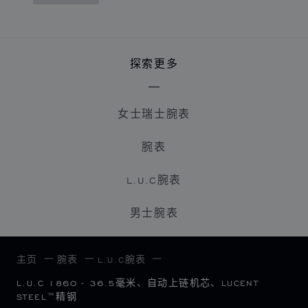
探索更多
女士瑞士腕表
腕表
L.U.C腕表
男士腕表
主页
腕表
L.U.C腕表
L.U.C 1860 - 36.5毫米、自动上链机芯、LUCENT
STEEL™精钢