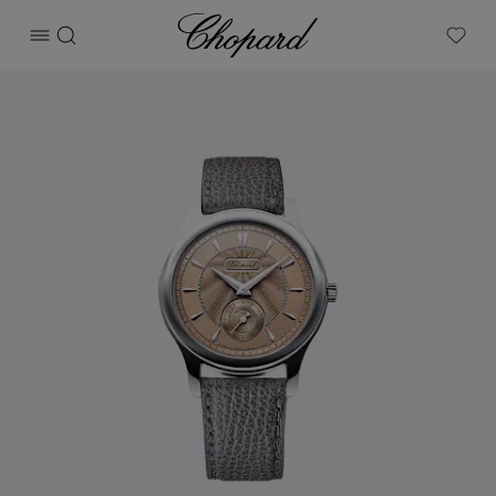
Chopard
打开菜单
搜索
My W
产品 L.U.C 1860 的图片（启用按钮以打开图库）