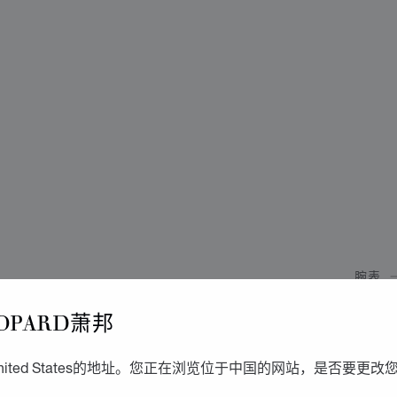
腕表
新
OPARD萧邦
H
ited States的地址。您正在浏览位于中国的网站，是否要更改
24毫