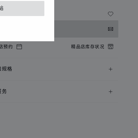
黄金，钻石
站
系我们
店预约
精品店库存状况
和规格
服务