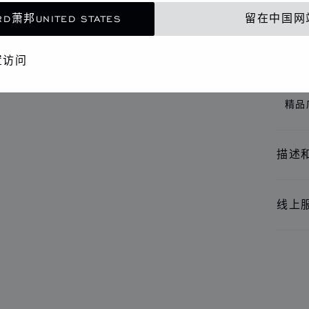
理念的
D萧邦UNITED STATES
留在中国网
置访问
联
精品
描述
线上