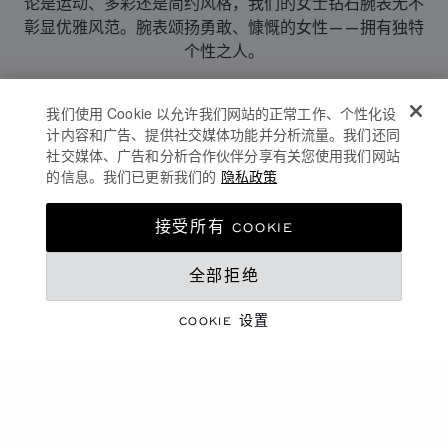
论是运动、多彩还是简约风格，我们的女士钻石腕表无不
彰显优雅风范。腕表颂扬勇敢、慷慨的女性——拥有独特
个性之人。
钻石是纯洁、和谐和永恒爱情的象征，是最珍贵、最浪漫
我们使用 Cookie 以允许我们网站的正常工作、个性化设
的宝石之一。赠送她一款钻石腕表，为她的腕间增光添
计内容和广告、提供社交媒体功能并分析流量。我们还同
彩，点亮难忘的分享时刻。它不仅仅是一块腕表，更是一
社交媒体、广告和分析合作伙伴分享有关您使用我们网站
件别具一格的珠宝。将臻美之作赠予心中挚爱。
的信息。我们已更新我们的
隐私政策
凭借无可比拟的精湛技艺和巧妙匠心，我们的工匠为每一
接受所有 COOKIE
款奢华女士腕表皆赋予非凡的精准度和坚固性。他们是将
制表艺术发挥到极致的艺术家：不放过任何一个细节。
全部拒绝
因为大自然是我们的灵感之源，所以我们会尽一切可能保
COOKIE 设置
护大自然，减少影响。这是一项长期承诺，旨在启动变
革，打造可持续、负责任的奢侈品。
探索更多