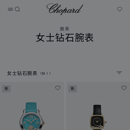
Chopard
打开菜单
搜索
My W
腕表
女士钻石腕表
(91)
女士钻石腕表
排序
新
新