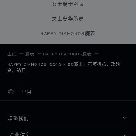
女士瑞士腕表
女士奢华腕表
HAPPY DIAMONDS腕表
主页
腕表
HAPPY DIAMONDS腕表
HAPPY DIAMONDS ICONS - 26毫米、石英机芯、玫瑰
金、钻石
中国
本地化（更改国家/地区）
更改国家/地区
联系我们
I企业信息