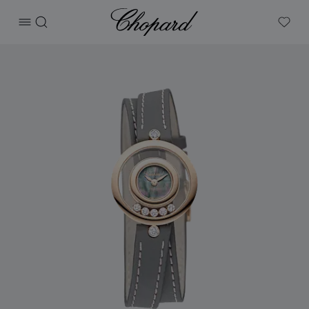
Chopard
打开菜单
搜索
My W
产品 Happy Diamonds Icons 的图片（启用按钮以打开图库）