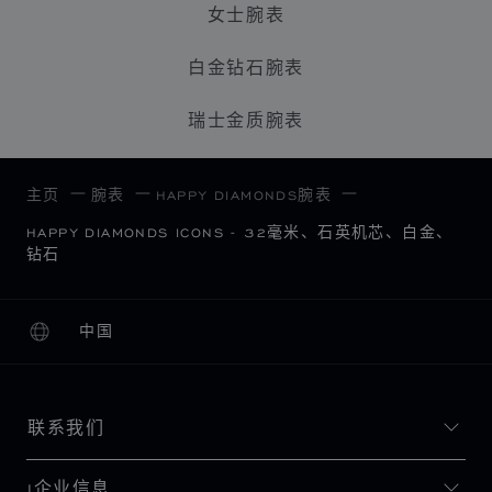
女士腕表
白金钻石腕表
瑞士金质腕表
主页
腕表
HAPPY DIAMONDS腕表
HAPPY DIAMONDS ICONS - 32毫米、石英机芯、白金、
钻石
中国
本地化（更改国家/地区）
更改国家/地区
联系我们
I企业信息