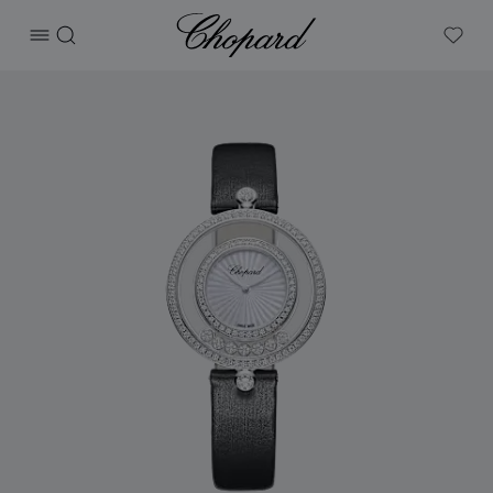
Chopard
打开菜单
搜索
My W
产品 Happy Diamonds Icons 的图片（启用按钮以打开图库）