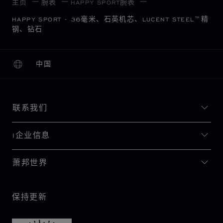
主页
腕表
HAPPY SPORT腕表
HAPPY SPORT - 36毫米、石英机芯、LUCENT STEEL™精
钢、钻石
中国
本地化（更改国家/地区）
更改国家/地区
联系我们
I企业信息
萧邦世界
保持更新