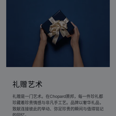
礼赠艺术
礼赠是一门艺术。在Chopard萧邦，每一件珍礼都
珍藏着珍贵情感与非凡手工艺。品牌以奢华礼品，
致献连接彼此的举动、弥足珍贵的瞬间与值得铭记
的回忆。