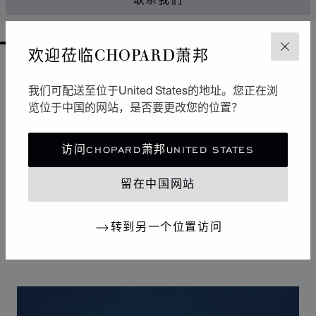
联系我们
GO TO SLIDE 1
GO TO SLIDE 2
GO TO SLIDE 3
GO TO SLIDE 4
GO TO SLIDE 5
GO TO SLIDE 6
GO TO SLIDE 7
GO TO SLIDE 8
GO TO SLIDE 9
GO TO SLIDE 10
欢迎莅临CHOPARD萧邦
关闭
设计
我们可配送至位于United States的地址。您正在浏
标志性设计
览位于中国的网站，是否要更改您的位置？
Happy Sport腕表拥有柔和曲线，堪称制表艺术中的柔美
风格杰作。其标志性的舞动钻石犹如华丽舞台，展现改变
访问CHOPARD萧邦UNITED STATES
20世纪女性生活的自由奔放潮流。Happy Sport钻石腕表
是首款将钻石的高贵气质与精钢的坚固特性相结合的腕
留在中国网站
表，独树一帜的设计使其成为连接腕表和珠宝的典范之
作。
转到另一个位置访问