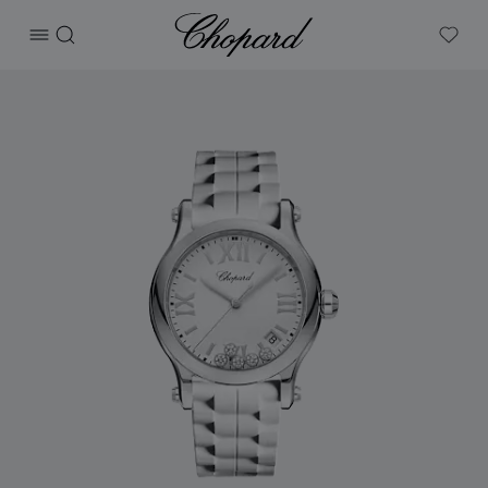
Chopard
打开菜单
搜索
My W
产品 Happy Sport 的图片（启用按钮以打开图库）