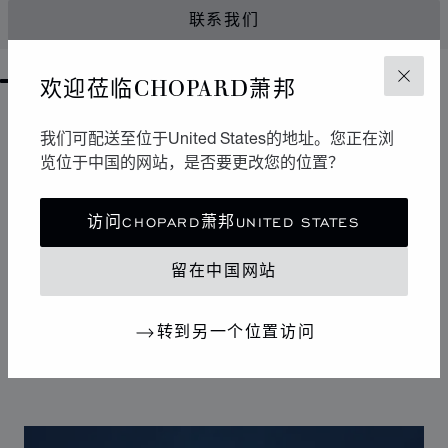
联系我们
欢迎莅临CHOPARD萧邦
关闭
GO TO SLIDE 1
GO TO SLIDE 2
GO TO SLIDE 3
GO TO SLIDE 4
GO TO SLIDE 5
GO TO SLIDE 6
GO TO SLIDE 7
GO TO SLIDE 8
GO TO SLIDE 9
GO TO SLIDE 10
我们可配送至位于United States的地址。您正在浏
设计
标志性设计
览位于中国的网站，是否要更改您的位置？
Happy Sport腕表拥有柔和曲线，堪称制表艺术中的柔美
访问CHOPARD萧邦UNITED STATES
风格杰作。其标志性的舞动钻石犹如华丽舞台，展现改变
20世纪女性生活的自由奔放潮流。Happy Sport钻石腕表
留在中国网站
是首款将钻石的高贵气质与精钢的坚固特性相结合的腕
表，独树一帜的设计使其成为连接腕表和珠宝的典范之
作。
转到另一个位置访问