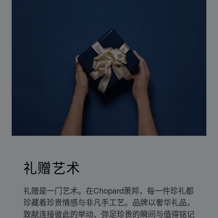
礼赠艺术
礼赠是一门艺术。在Chopard萧邦，每一件珍礼都
珍藏着珍贵情感与非凡手工艺。品牌以奢华礼品，
致献连接彼此的举动、弥足珍贵的瞬间与值得铭记