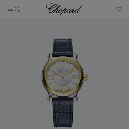
Chopard
打开菜单
搜索
My W
产品 Happy Sport 的图片（启用按钮以打开图库）