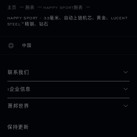
主页
腕表
HAPPY SPORT腕表
HAPPY SPORT - 33毫米、自动上链机芯、黄金、LUCENT
STEEL™精钢、钻石
中国
本地化（更改国家/地区）
更改国家/地区
联系我们
I企业信息
萧邦世界
保持更新