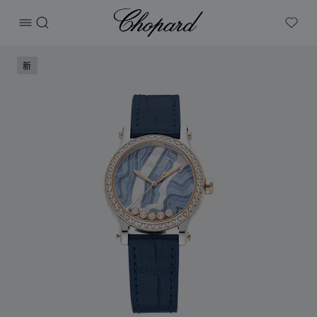
Chopard
打开菜单
搜索
My W
产品 HAPPY SPORT系列纽约限定款腕表 的图片（启用按钮
新