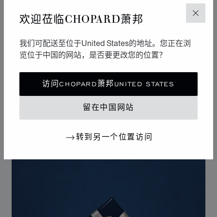
欢迎莅临CHOPARD萧邦
关闭
设计
标志性设计
我们可配送至位于United States的地址。您正在浏
Happy Sport腕表拥有柔和曲线，堪称制表艺术中的柔美
览位于中国的网站，是否要更改您的位置？
风格杰作。其标志性的舞动钻石犹如华丽舞台，展现改变
20世纪女性生活的自由奔放潮流。Happy Sport钻石腕表
访问CHOPARD萧邦UNITED STATES
是首款将钻石的高贵气质与精钢的坚固特性相结合的腕
表，独树一帜的设计使其成为连接腕表和珠宝的典范之
留在中国网站
作。
转到另一个位置访问