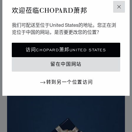
欢迎莅临CHOPARD萧邦
关闭
设计
标志性设计
我们可配送至位于United States的地址。您正在浏
Happy Sport腕表拥有柔和曲线，堪称制表艺术中的柔美
览位于中国的网站，是否要更改您的位置？
风格杰作。其标志性的舞动钻石犹如华丽舞台，展现改变
20世纪女性生活的自由奔放潮流。Happy Sport钻石腕表
访问CHOPARD萧邦UNITED STATES
是首款将钻石的高贵气质与精钢的坚固特性相结合的腕
表，独树一帜的设计使其成为连接腕表和珠宝的典范之
留在中国网站
作。
转到另一个位置访问