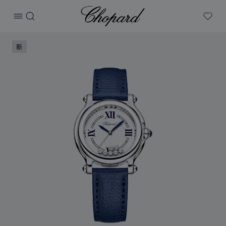
Chopard
打开菜单
搜索
My W
产品 Happy Sport The First腕表 的图片（启用按钮以打开图
新