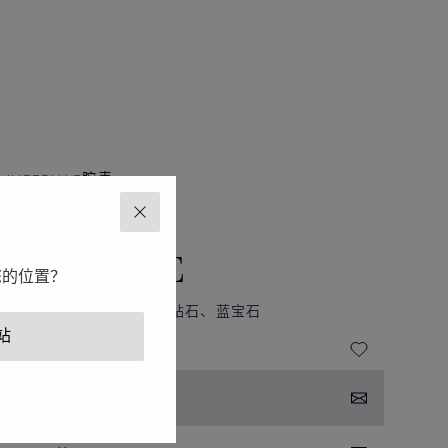
IMPERIALE腕表
MPERIALE
关闭
AILLERIE
您的位置？
米、自动上链机芯、白金、钻石、蓝宝石
站
系我们