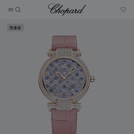
Chopard
打开菜单
搜索
My W
产品 IMPERIALE METIERS D'ART腕表 的图片（启用按钮以
限量版