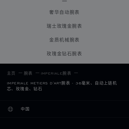
奢华自动腕表
瑞士玫瑰金腕表
金质机械腕表
玫瑰金钻石腕表
主页
腕表
IMPERIALE腕表
IMPERIALE METIERS D'ART腕表 - 36毫米、自动上链机
芯、玫瑰金、钻石
中国
本地化（更改国家/地区）
更改国家/地区