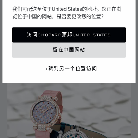
我们可配送至位于United States的地址。您正在浏
览位于中国的网站，是否要更改您的位置？
这两款直径36毫米的全新腕表采用符合Chopard萧邦可持
续发展和社会责任理念的白18K金或玫瑰色18K金材质打
造，搭配镶钻表圈、表耳盖和表冠。玫瑰金表款同样配备
访问CHOPARD萧邦UNITED STATES
玫瑰金表盘，完全涂覆精致蓝色珍珠母贝。浮凸玫瑰金装
饰嵌条勾勒出该系列的标志性阿拉伯式花纹图案，同时构
留在中国网站
成精致的花卉图案。艺术杰作交替点缀帕德玛蓝宝石与粉
红色珍珠母贝精美花瓣和钻石心形图案。
转到另一个位置访问