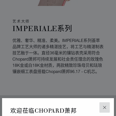
艺术大师
IMPERIALE系列
优雅、奢华、精准、柔美。IMPERIALE系列荟萃
品牌工艺大师的诸多精湛技艺，将工艺与精湛制表
技艺融于一体。直径36毫米的镶钻表壳采用符合
Chopard萧邦可持续发展和社会责任理念的玫瑰色
18K金或白18K金材质，两款精致珍珠母贝和珐琅
镶嵌细工表盘搭载Chopard萧邦96.17 - C机芯。
美学风格
欢迎莅临CHOPARD萧邦
关闭
雕纹珍珠母贝