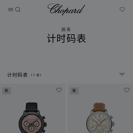
Chopard
打开菜单
搜索
My W
腕表
计时码表
(18)
计时码表
排序
新
新