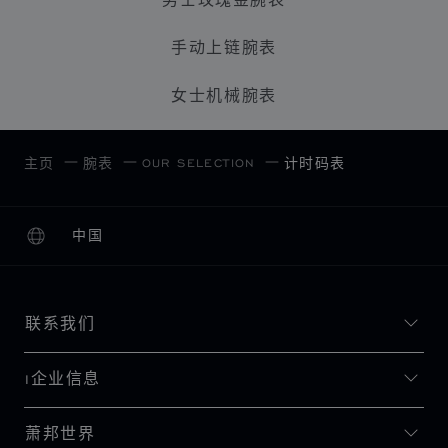
男士玫瑰金腕表
手动上链腕表
女士机械腕表
OUR SELECTION
主页
腕表
计时码表
中国
本地化（更改国家/地区）
更改国家/地区
联系我们
I企业信息
萧邦世界