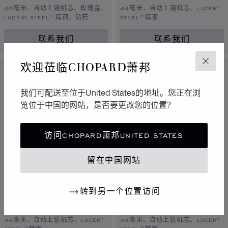
40毫米、自动上链机芯、玫瑰金、
44毫米、自动上链机芯、LUCENT
LUCENT STEEL™精钢、钻石
STEEL™精钢
联系我们
联系我们
欢迎莅临CHOPARD萧邦
关闭
我们可配送至位于United States的地址。您正在浏
览位于中国的网站，是否要更改您的位置？
访问CHOPARD萧邦UNITED STATES
留在中国网站
转到幻灯片 1
转到幻灯片 2
转到幻灯片 3
转到幻灯片 1
转到幻灯片 
转到幻灯
转到另一个位置访问
ALPINE EAGLE XL
ALPINE EAGLE XL
CHRONO
CHRONO
44毫米、自动上链机芯、LUCENT
44毫米、自动上链机芯、LUCENT