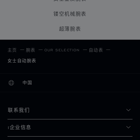
镂空机械腕表
超薄腕表
OUR SELECTION
主页
腕表
自动表
女士自动腕表
中国
本地化（更改国家/地区）
更改国家/地区
联系我们
I企业信息