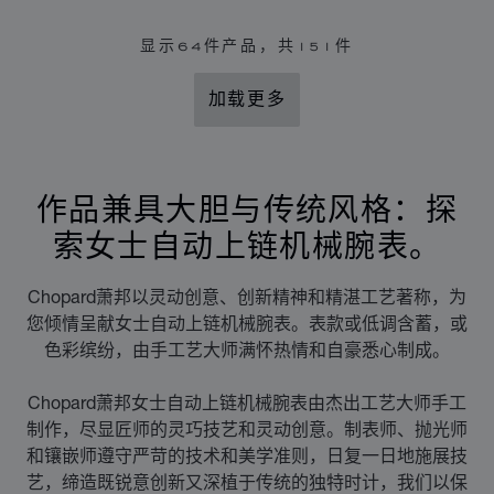
显示
64
件产品，共151件
加载更多
作品兼具大胆与传统风格：探
索女士自动上链机械腕表。
Chopard萧邦以灵动创意、创新精神和精湛工艺著称，为
您倾情呈献女士自动上链机械腕表。表款或低调含蓄，或
色彩缤纷，由手工艺大师满怀热情和自豪悉心制成。
Chopard萧邦女士自动上链机械腕表由杰出工艺大师手工
制作，尽显匠师的灵巧技艺和灵动创意。制表师、抛光师
和镶嵌师遵守严苛的技术和美学准则，日复一日地施展技
艺，缔造既锐意创新又深植于传统的独特时计，我们以保