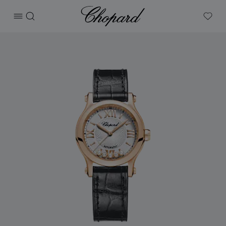
Chopard
打开菜单
搜索
My W
产品 Happy Sport 的图片（启用按钮以打开图库）