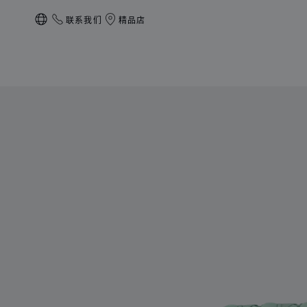
联系我们
精品店
本地化（更改国家/地区）
产品 Happy Hearts斜挎包 的图片（启用按钮以打开图库）