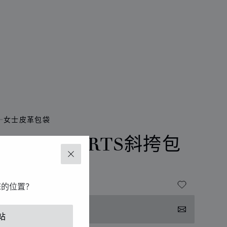
女士皮革包袋
APPY HEARTS斜挎包
关闭
小牛皮
您的位置？
系我们
站