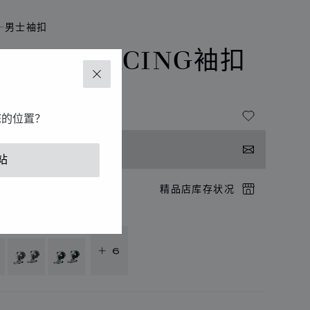
男士袖扣
LASSIC RACING袖扣
关闭
- 蓝色碳纤维
您的位置？
系我们
站
店预约
精品店库存状况
供以下语言版本
+ 6