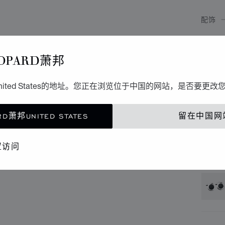
配饰
C
OPARD萧邦
精钢 
ited States的地址。您正在浏览位于中国的网站，是否要更改
联
D萧邦UNITED STATES
留在中国网
精品
置访问
还提