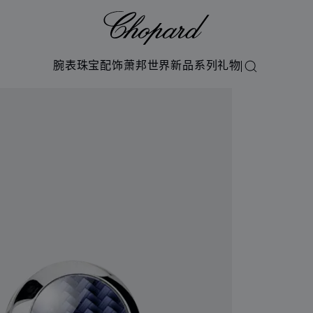
Chopard
腕表
珠宝
配饰
萧邦世界
新品系列
礼物
搜索