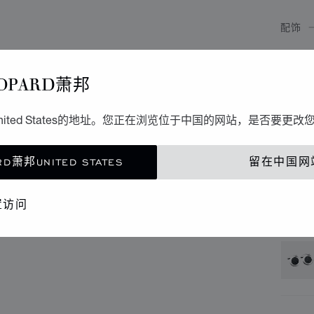
配饰
C
OPARD萧邦
银色 -
ited States的地址。您正在浏览位于中国的网站，是否要更改
联
D萧邦UNITED STATES
留在中国网
精品
置访问
还提