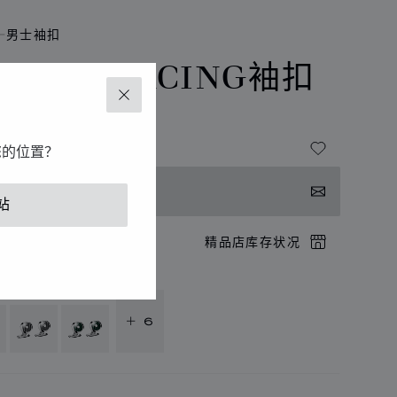
男士袖扣
LASSIC RACING袖扣
关闭
 金属色
您的位置？
系我们
站
店预约
精品店库存状况
供以下语言版本
+ 6