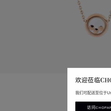
欢迎莅临CH
我们可配送至位于Un
访问CHOPAR