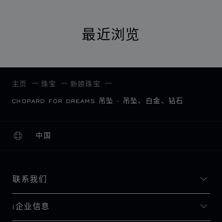
最近浏览
主页
珠宝
新娘珠宝
CHOPARD FOR DREAMS 吊坠 - 吊坠、白金、钻石
中国
本地化（更改国家/地区）
更改国家/地区
联系我们
I企业信息