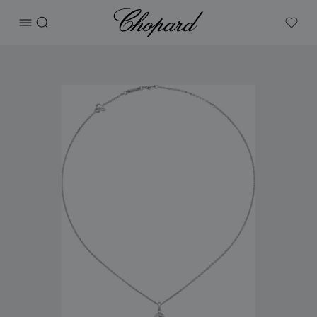
Chopard
打开菜单
搜索
My W
产品 Chopard For Dreams 吊坠 的图片（启用按钮以打开图