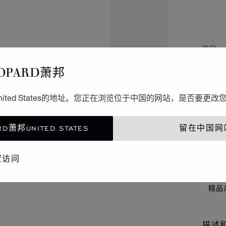
珠宝
C
OPARD萧邦
吊
ited States的地址。您正在浏览位于中国的网站，是否要更改
吊坠、
D萧邦UNITED STATES
留在中国网
置访问
联
精品
描述