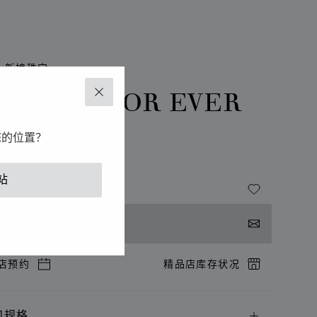
新娘珠宝
HOPARD FOR EVER
关闭
坠
您的位置？
玫瑰金、钻石
站
系我们
店预约
精品店库存状况
和规格