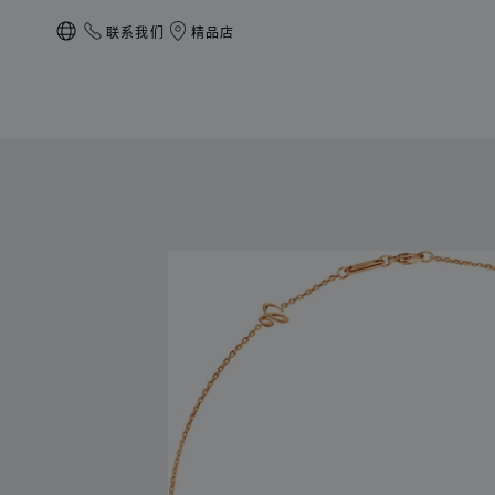
联系我们
精品店
本地化（更改国家/地区）
产品 Chopard For Ever 吊坠 的图片（启用按钮以打开图库）