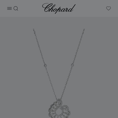
Chopard
打开菜单
搜索
My W
产品 Precious Lace Vague 的图片（启用按钮以打开图库）