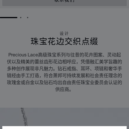
联系我们
GO TO SLIDE 1
GO TO SLIDE 2
GO TO SLIDE 3
设计
珠宝花边交织点缀
Precious Lace高级珠宝系列与往昔的花卉图案、灵动起
伏以及精美的蕾丝齿形花边相呼应，凭借融汇美学旨趣的
多种创作展现非凡魅力。钻石戒指、耳环、项链和奢华手
链经由手工打造，符合萧邦可持续发展和社会责任理念的
玫瑰金或白金以及钻石均出自由责任珠宝业委员会认证的
供应商。