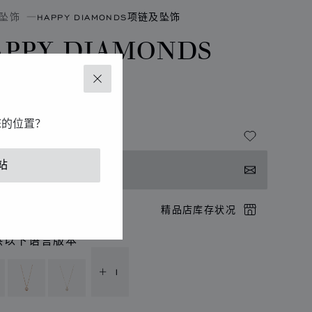
坠饰
HAPPY DIAMONDS项链及坠饰
APPY DIAMONDS
CONS
关闭
白金、钻石
您的位置？
站
系我们
店预约
精品店库存状况
供以下语言版本
+ 1