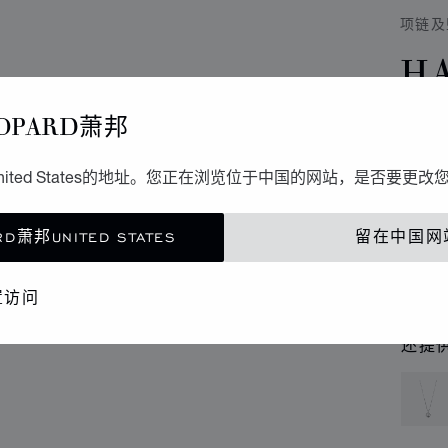
项链及
H
I
OPARD萧邦
吊坠、
ited States的地址。您正在浏览位于中国的网站，是否要更改
D萧邦UNITED STATES
留在中国网
联
置访问
精品
还提