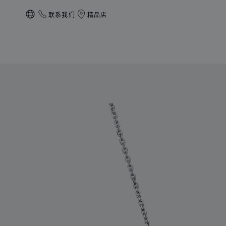
联系我们
精品店
本地化（更改国家/地区）
产品 Happy Diamonds Icons 的图片（启用按钮以打开图库）