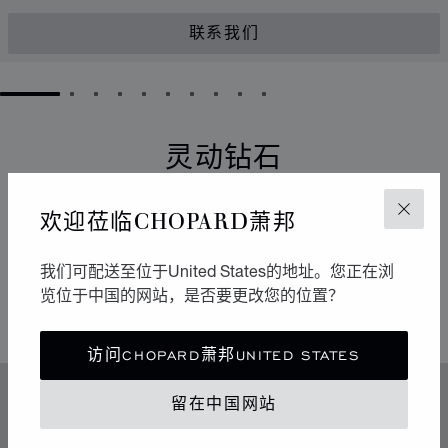
联系我们
GO TO SLIDE 1
GO TO SLIDE 2
GO TO SLIDE 3
GO TO SLIDE 4
GO TO SLIDE 5
GO TO SLIDE 6
GO TO SLIDE 7
GO TO SLIDE 8
GO TO SLIDE 9
GO TO SLIDE 10
灵动钻石
它们以流畅的运动点亮周围的环境。自从1976年于
欢迎莅临CHOPARD萧邦
关闭
Chopard萧邦工坊诞生以来，Happy Diamonds一直在传
播极具感染力的乐享生活精神。它们的舞蹈构成一场生动
我们可配送至位于United States的地址。您正在浏
有趣的表演，其中传达出的自由与光明令人不禁扬起迷人
览位于中国的网站，是否要更改您的位置？
的微笑。
访问CHOPARD萧邦UNITED STATES
留在中国网站
特色
传奇的灵动钻石