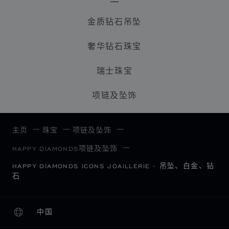
金质钻石吊坠
奢华钻石珠宝
瑞士珠宝
项链及坠饰
主页
珠宝
项链及坠饰
HAPPY DIAMONDS项链及坠饰
HAPPY DIAMONDS ICONS JOAILLERIE - 吊坠、白金、钻
石
中国
本地化（更改国家/地区）
更改国家/地区