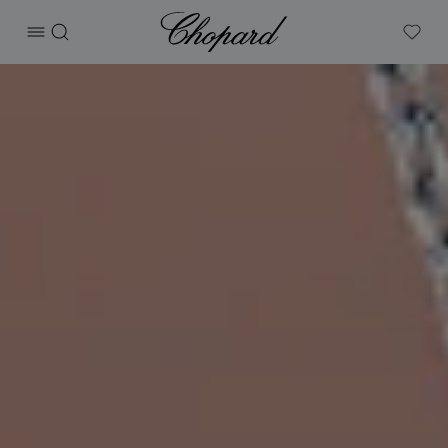
Chopard
打开菜单
搜索
My W