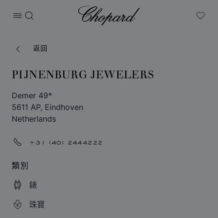
Chopard
打开菜单
搜索
My W
返回
PIJNENBURG JEWELERS
Demer 49*
5611 AP, Eindhoven
Netherlands
+31 (40) 2444222
類別
錶
珠寶