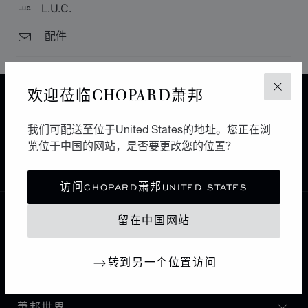
L.U.C.
配件
欢迎莅临CHOPARD萧邦
关闭
主页
查找精品店
所有店铺
欧洲
荷兰
EINDHOVEN
PIJNENBURG JEWELERS
我们可配送至位于United States的地址。您正在浏
览位于中国的网站，是否要更改您的位置？
中国
本地化（更改国家/地区）
更改国家/地区
访问CHOPARD萧邦UNITED STATES
留在中国网站
联系我们
转到另一个位置访问
I企业信息
萧邦世界