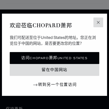
主页
查找精品店
所有店铺
中东和非洲
欢迎莅临CHOPARD萧邦
关闭
JEDDAH
AL THOBAITY JEWELLERY
沙特阿拉伯
我们可配送至位于United States的地址。您正在浏
览位于中国的网站，是否要更改您的位置？
中国
本地化（更改国家/地区）
更改国家/地区
访问CHOPARD萧邦UNITED STATES
联系我们
留在中国网站
I企业信息
转到另一个位置访问
萧邦世界