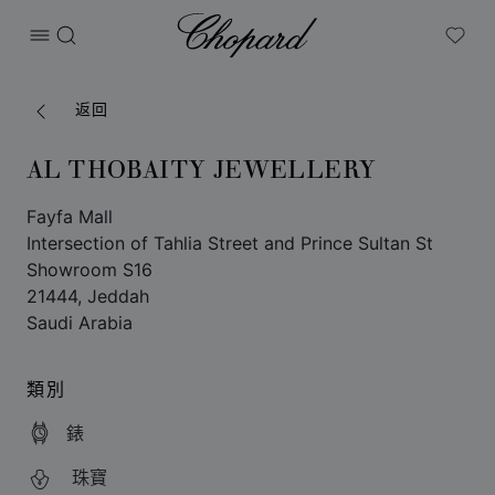
Chopard
打开菜单
搜索
My W
返回
AL THOBAITY JEWELLERY
Fayfa Mall
Intersection of Tahlia Street and Prince Sultan St
Showroom S16
21444, Jeddah
Saudi Arabia
類別
錶
珠寶