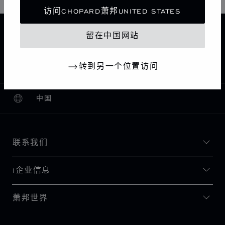
访问CHOPARD萧邦UNITED STATES
主页
查找精品店
所有店铺
中东和非洲
留在中国网站
JEDDAH
沙特阿拉伯
CHOPARD BOUTIQUE JEDDAH
转到另一个位置访问
中国
本地化（更改国家/地区）
更改国家/地区
联系我们
I企业信息
萧邦世界