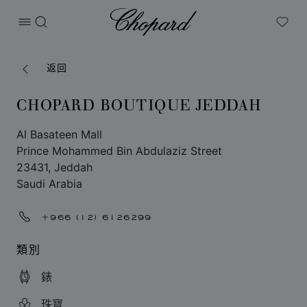
Chopard
打开菜单
搜索
My W
返回
CHOPARD BOUTIQUE JEDDAH
Al Basateen Mall
Prince Mohammed Bin Abdulaziz Street
23431, Jeddah
Saudi Arabia
+966 (12) 6126299
類別
錶
珠寶