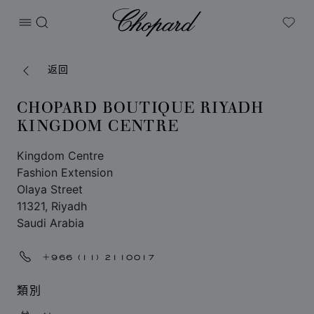
Chopard
打开菜单
搜索
My W
返回
CHOPARD BOUTIQUE RIYADH
KINGDOM CENTRE
Kingdom Centre
Fashion Extension
Olaya Street
11321, Riyadh
Saudi Arabia
+966 (11) 2110017
類別