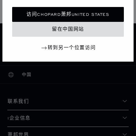
星期日
10:00 AM - 10:30 PM
访问CHOPARD萧邦UNITED STATES
留在中国网站
主页
查找精品店
所有店铺
中东和非洲
RIYADH
沙特阿拉伯
转到另一个位置访问
CHOPARD BOUTIQUE RIYADH KINGDOM CENTRE
中国
本地化（更改国家/地区）
更改国家/地区
联系我们
I企业信息
萧邦世界