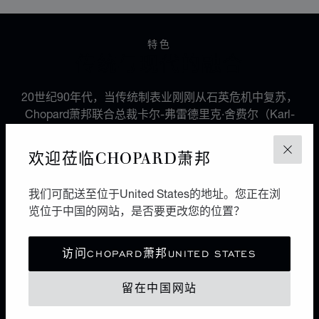
特色
传统与现代的融合
20世纪90年代，当传统制表业刚刚从石英危机中复苏，
Chopard萧邦联合总裁卡尔-弗雷德里克·舍费尔（Karl-
Friedrich Scheufele）创建了一家制表工坊，旨在开发出
品牌首枚机芯，以致敬1860年创立Chopard萧邦品牌的
欢迎莅临CHOPARD萧邦
关闭
路易-于利斯·萧邦（Louis-Ulysse Chopard）的传承精
髓。这枚名为L.U.C 96.01-L的微型摆陀自动机芯具备多
我们可配送至位于United States的地址。您正在浏
种性能，在当时独树一帜，标志着Chopard萧邦制表工坊
览位于中国的网站，是否要更改您的位置？
和L.U.C.奢华腕表系列的诞生。
访问CHOPARD萧邦UNITED STATES
留在中国网站
机芯