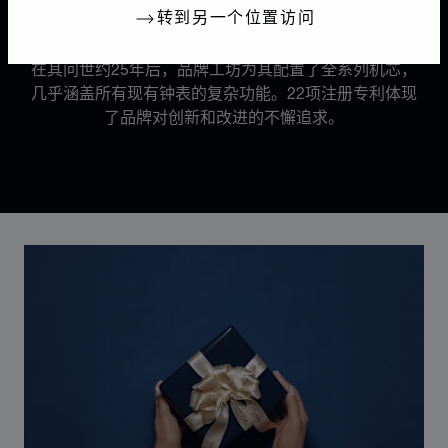
22项注册专利
转到另一个位置访问
在其问世约25年后，品牌工坊为其配置了全系列机芯，
几乎涵盖所有现有钟表的复杂功能。22项注册专利体现
了品牌对创新和改进的不懈追求。
Discover Chopard L.U.C flying tourbillon watch: 50-pie