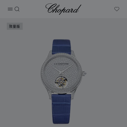
Chopard
打开菜单
搜索
My W
产品 L.U.C Flying T Twin Ladies 的图片（启用按钮以打开图
限量版