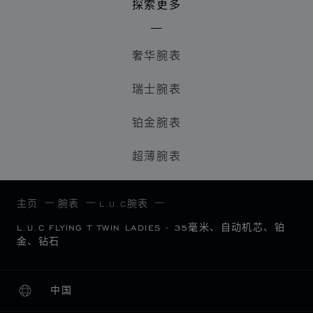
探索更多
奢华腕表
瑞士腕表
铂金腕表
超薄腕表
主页
腕表
L.U.C腕表
L.U.C FLYING T TWIN LADIES - 35毫米、自动机芯、铂
金、钻石
中国
本地化（更改国家/地区）
更改国家/地区