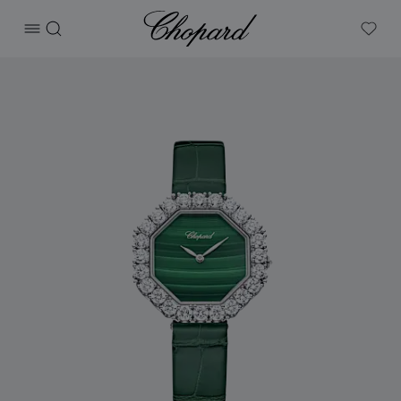
Chopard
打开菜单
搜索
My W
产品 L'Heure Du Diamant Octagonal腕表 的图片（启用