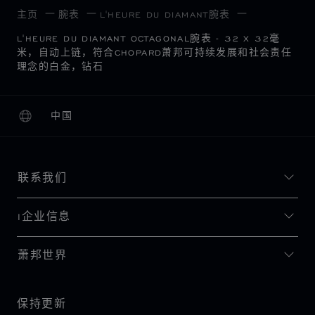
主页
腕表
L'HEURE DU DIAMANT腕表
L'HEURE DU DIAMANT OCTAGONAL腕表 - 32 X 32毫
米，自动上链，符合CHOPARD萧邦可持续发展和社会责任
理念的白金，钻石
中国
本地化（更改国家/地区）
更改国家/地区
联系我们
I企业信息
萧邦世界
保持更新