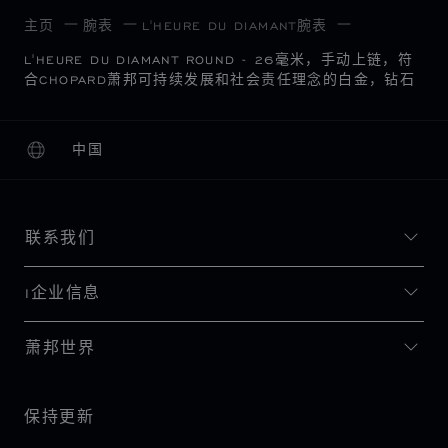
主页
腕表
L'HEURE DU DIAMANT腕表
L'HEURE DU DIAMANT ROUND - 26毫米，手动上链，符
合CHOPARD萧邦可持续发展和社会责任理念的白金，钻石
中国
本地化（更改国家/地区）
更改国家/地区
联系我们
I企业信息
萧邦世界
保持更新