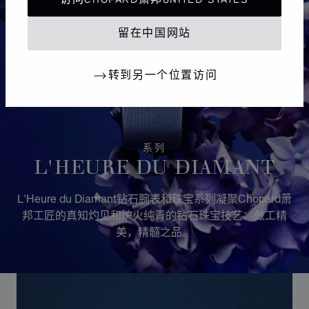
留在中国网站
转到另一个位置访问
系列
L'HEURE DU DIAMANT
L'Heure du Diamant钻石腕表和珠宝系列凝聚Chopard萧
邦工匠的真知灼见和炉火纯青的钻石珠宝技艺：做工精
美，精髓之品。