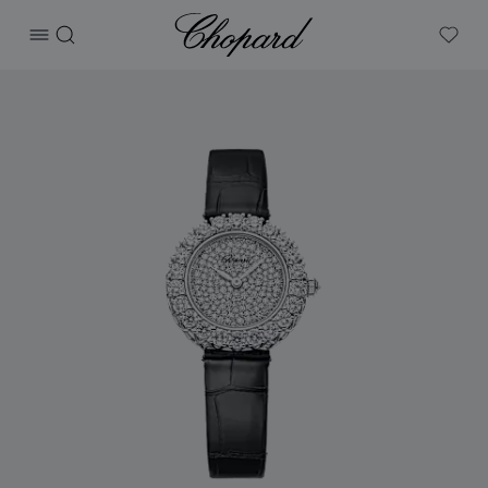
Chopard
打开菜单
搜索
My W
产品 L'heure du Diamant Round 的图片（启用按钮以打开图