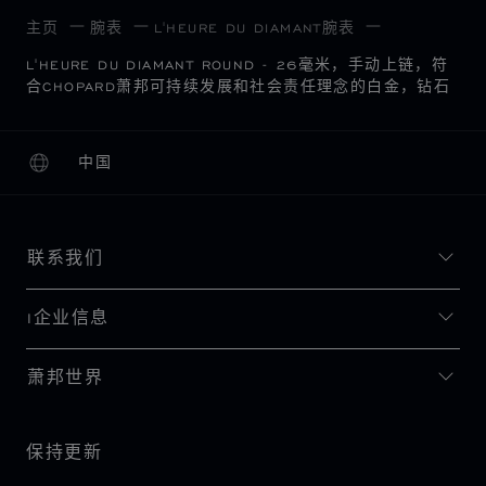
主页
腕表
L'HEURE DU DIAMANT腕表
L'HEURE DU DIAMANT ROUND - 26毫米，手动上链，符
合CHOPARD萧邦可持续发展和社会责任理念的白金，钻石
中国
本地化（更改国家/地区）
更改国家/地区
联系我们
I企业信息
萧邦世界
保持更新