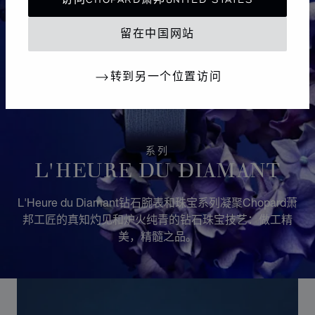
留在中国网站
转到另一个位置访问
系列
L'HEURE DU DIAMANT
L'Heure du Diamant钻石腕表和珠宝系列凝聚Chopard萧
邦工匠的真知灼见和炉火纯青的钻石珠宝技艺：做工精
美，精髓之品。