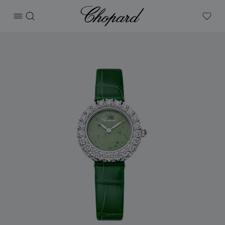
Chopard
打开菜单
搜索
My W
产品 L'heure du Diamant Round 的图片（启用按钮以打开图